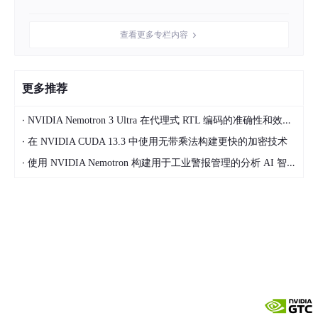
查看更多专栏内容
更多推荐
·
NVIDIA Nemotron 3 Ultra 在代理式 RTL 编码的准确性和效率方面引领开放模型
·
在 NVIDIA CUDA 13.3 中使用无带乘法构建更快的加密技术
·
使用 NVIDIA Nemotron 构建用于工业警报管理的分析 AI 智能体
队名：Horizon
崔湛林、严阳、罗哲宽
“感谢 NVIDIA 提供这样一个极具价值的平台，让我们有机会与国
内外顶尖高校和科研团队同场竞技，从 DPU 训练营上 NVIDIA 网
络专家们的倾囊相授，到备赛阶段导师团队的悉心指导，都让我们
感受到了 NVIDIA 的卓越实力和非凡魅力。在这个 AI 基础设施不
断加速的时代，网络安全面临前所未有挑战。我们团队基于 NVIDI