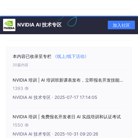
考验了参赛团队的创新能力。为助力开发者快速上手，NVIDIA 在
赛前特别举办了 DPU 线上技术训练营，由 7 位 NVIDIA 资深技术
专家系统讲解 NVIDIA BlueField 网络平台及 NVIDIA DOCA 软件
框架，为后续 48 小时的极限开发奠定了坚实基础。此外，比赛过
NVIDIA AI 技术专区
加入社区
程中还有
24
位技术专家作为导师与参赛队伍并肩作战，助力开发
者突破技术瓶颈。
这次黑客松比赛的成功举办，离不开 4 家
NVIDIA 授权合作伙伴 D
PU & DOCA 卓越中心
提供的环境支持，包括武汉超擎数智科技有
限公司、丽台（上海）信息科技有限公司、上海信弘智能科技有限
本内容已收录至专栏
《线上/线下活动》
公司和北京安联通科技有限公司所设立的卓越中心。在“训练营+硬
20篇内容
件+导师”的三重助力下，参赛团队基于 NVIDIA BlueField DPU 和
DOCA 软件框架的强大能力，在大模型优化、网络安全、智能存储
等领域展开了深度探索并取得成果，实现了从理论认知到项目落地
NVIDIA 培训 | AI 培训班新课表发布，立即报名开发技能系统化实战培训
的完整闭环。
1393

NVIDIA AI 技术专区 · 2025-07-17 17:14:05
第三届 NVIDIA DPU 黑客松获奖团队
一等奖
NVIDIA 培训 | 免费报名开发者日 AI 实战培训和认证考试
1550

NVIDIA AI 技术专区 · 2025-10-31 09:20:26