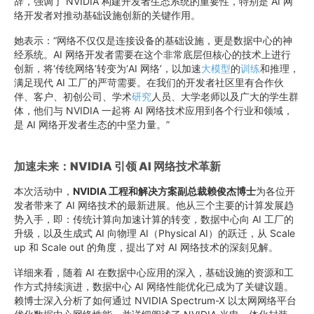
辞，强调了 NVIDIA 构建开发者生态系统的重要性，特别是 AI 网
络开发者对推动基础设施创新的关键作用。
她表示：“网络不仅仅是连接设备的基础设施，更是数据中心的神
经系统。AI 网络开发者需要在这个非常底层但核心的技术上进行
创新，将‘传统网络’转变为‘AI 网络’，以加速
大模型
的
训练
和推理，
满足现代 AI 工厂的严苛需要。在我们的开发者社区里有合作伙
伴、客户、初创公司、学术
研究
人员、大学老师以及广大的学生群
体，他们与 NVIDIA 一起将 AI 网络技术应用到各个行业和领域，
是 AI 网络开发者生态的中坚力量。”
加速未来：NVIDIA 引领 AI 网络技术革新
本次活动中，
NVIDIA 工程和解决方案副总裁赖俊杰博士
为各位开
发者带来了 AI 网络技术的最新进展。他从三个主要的计算发展趋
势入手，即：传统计算向加速计算的转变，数据中心向 AI 工厂的
升级，以及生成式 AI 向物理 AI（Physical AI）的跃迁，从 Scale
up 和 Scale out 的角度，提出了对 AI 网络技术的深刻见解。
详细来看，随着 AI 在数据中心应用的深入，基础设施的资源和工
作方式持续演进，数据中心 AI 网络性能优化已成为了关键议题。
赖博士深入分析了如何通过 NVIDIA Spectrum-X 以太网网络平台