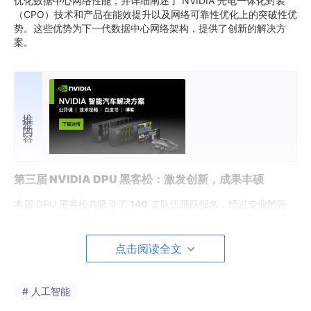
优化数据中心网络性能，并详细阐述了 NVIDIA 光电一体化封装
（CPO）技术和产品在能效提升以及网络可靠性优化上的突破性优
势。这些优势为下一代数据中心网络架构，提供了创新的解决方
案。
推荐内容
第三届 NVIDIA DPU 黑客松：激发创新，成果丰硕
本届 DPU 黑客松共吸引了
140
支队伍踊跃报名，经过专业的筛
选，共有
23
支队伍进入决赛。长达 48 小时的编程比赛激发出开
发者们的多种创意，比赛成果涵盖了多个领域，包括 DPU 优化大
模型推理、网络风险预警、软硬结合优化 UPF 性能、
机器人
训练
点击阅读全文
优化以及校园网安全等。经过国际和国内评委的综合评分，最终共
有
5
支队伍突出重围，荣获前三名。
# 人工智能
比赛采用开放式主题，在提供给参赛者充足自由度的同时，极大地