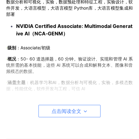
数据分析和可视化，实验，数据预处理和特征工程，实验设计，软
件开发，大语言模型，大语言模型 Python库，大语言模型集成和
部署
NVIDIA Certified Associate: Multimodal Generat
ive AI（NCA‑GENM）
·
级别
：Associate/初级
·
概况
：50- 60 道选择题，60 分钟。验证设计、实现和管理 AI 系
统所需的基本技能，这些 AI 系统可以合成和解释文本、图像和音
频模态的数据。
·
涵盖主题
：机器学习和AI，数据分析与可视化，实验，多模态数
据，性能优化，软件开发与工程，可信 AI
NVIDIA‑Certified Professional: Generative AI &
LLMs（NCP‑GENL）
点击阅读全文
>
级别
：Professional/中级
>
概况
： 60-70 道选择题，120 分钟。验证使用先进的分布式
训练