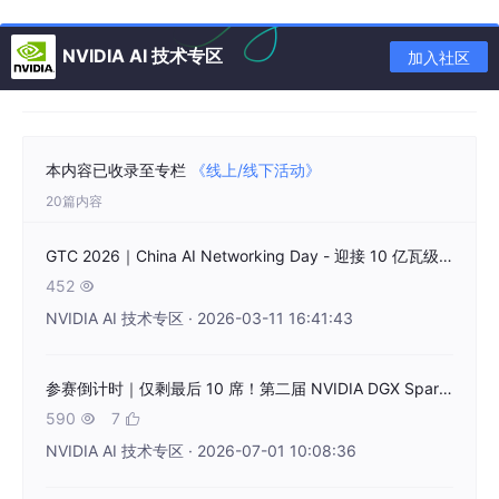
技术和优化策略，设计、训练和微调前沿的大语言模型 (LLM)，交
付高性能的 AI 解决方案的中级技能。
NVIDIA AI 技术专区
加入社区
>
涵盖主题
：LLM 架构，提示工程，数据准备，模型优化，微调，
评估，
GPU
加速和优化，模型部署，生产监控与可靠性，安全、
道德与合规
NVIDIA‑Certified Professional: Agentic AI（NC
本内容已收录至专栏
《线上/线下活动》
P‑AAI）
20篇内容
>
级别
：Professional/中级
GTC 2026｜China AI Networking Day - 迎接 10 亿瓦级 AI 工厂的时代
>
概况
： 60-70 道选择题，120 分钟。验证设计、开发、部署和管
452

理先进的代理式 AI 解决方案，侧重于多代理交互、分布式推理、
可扩展性和道德保障。
NVIDIA AI 技术专区 · 2026-03-11 16:41:43
>
涵盖主题
：LLM 架构，提示工程，数据准备，模型优化，微调，
评估，GPU 加速和优化，模型部署，生产监控与可靠性，安全、
参赛倒计时｜仅剩最后 10 席！第二届 NVIDIA DGX Spark 黑客松 · 线上训练营报名同步开放，名额有限，欲报从速！
道德与合规
590
7


【查看如上认证详情，访问NVIDIA 生成式 AI 认证学习路径】
NVIDIA AI 技术专区 · 2026-07-01 10:08:36
扫描如下二维码
，或复制并访问 nvidia.cn/training/c