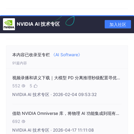
推荐内容
NVIDIA AI 技术专区
加入社区
使用开源框架优化推理
本内容已收录至专栏
《AI Software》
为了更大限度地提高 MiniMax M2 系列模型的性能，NVIDIA 与开
91篇内容
源社区合作，将高性能内核集成到 v
LLM
和 SGLang 中。这些优
化专门针对大规模 MoE 模型的架构需求：
视频录播和讲义下载｜大模型 PD 分离推理秒级配置寻优与 K8s 多组件编排
QK RMS Norm 内核：此优化将计算和通信操作融合
552
5


到单个内核中，以将查询和密钥归一化。内核可以更
NVIDIA AI 技术专区 · 2026-02-04 09:53:32
好地重叠计算和通信，减少内核启动和内存读取/ 写
入用度，并提高推理性能。
借助 NVIDIA Omniverse 库，将物理 AI 功能集成到现有应用中
FP8 MoE：集成 NVIDIA
TensorRT
-LLM FP8 MoE
692

模块化内核。这个经过良好优化的内核专门针对 MoE
NVIDIA AI 技术专区 · 2026-04-17 11:11:08