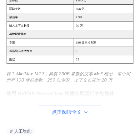
表 1. MiniMax M2.7，具有 230B 参数的文本 MoE 模型，每个词
元有 10B 活跃参数，256 位专家，上下文长度为 20 万
使用 NVIDIA NemoClaw 构建长期运行的智能体
NVIDIA NemoClaw 是一个开源参考堆栈，只需一条命令，即可更
安全地简化运行 OpenClaw 始终开启的助手。它安装 NVIDIA Op
点击阅读全文
enShell 运行时，这是一个安全的环境，用于运行具有端点或开放
模型 (如 M2.7) 的自主代理。
开发者
可以立即开始使用此
一键式启
动程序
，在
NVIDIA Brev
云
AI
GPU
平台上使用 OpenClaw 和 O
# 人工智能
penShell 置备环境。