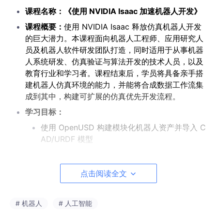
课程名称：《使用 NVIDIA Isaac 加速机器人开发》
课程概要：
使用 NVIDIA Isaac 释放仿真机器人开发
的巨大潜力。本课程面向机器人工程师、应用研究人
员及机器人软件研发团队打造，同时适用于从事机器
人系统研发、仿真验证与算法开发的技术人员，以及
教育行业和学习者。课程结束后，学员将具备亲手搭
建机器人仿真环境的能力，并能将合成数据工作流集
成到其中，构建可扩展的仿真优先开发流程。
学习目标：
使用 OpenUSD 构建模块化机器人资产并导入 C
AD/URDF 模型
在 Isaac Sim 中将机器人集成进虚拟环境
连接 ROS 2 实现实时机器人控制与软件在环 (SI
点击阅读全文
L) 测试
利用 NVIDIA
GPU
加速库提升感知与 AI 工作负
# 机器人
# 人工智能
载性能