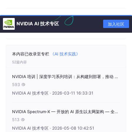
生成物理真实的合成数据，用于构建稳健的机器
人
训练
流程
NVIDIA AI 技术专区
加入社区
预备知识：
具备 Python 编程和 ROS 2（机器人操作系统）经验
熟悉机器人领域常用的 3D 工作流或 CAD 工具
接触过仿真与机器人工作流程
本内容已收录至专栏
《AI 技术实践》
52篇内容
课程模式：
NVIDIA 认证讲师实时授课答疑，每位学
员可使用完全配置的云端实验环境进行练习
NVIDIA 培训 | 深度学习系列培训：从构建到部署，推动 AI 项目落地
课程证书：
成功完成本课程和测试后，学员将获得
N
593

VIDIA 培训证书
NVIDIA AI 技术专区 · 2026-03-11 16:33:31
课程语言：
中文
课件有效期：
课后
6 个月内可以继续访问课件（实验
NVIDIA Spectrum-X — 开放的 AI 原生以太网架构 — 全面支持 MRC，为超大规模 AI 设定新标准
资源用量有限额）
513

课程费用：
3500 RMB / 人，购买 5 个席位，立享 8
NVIDIA AI 技术专区 · 2026-05-08 10:42:51
折优惠。全日制高校师生可享7 折。