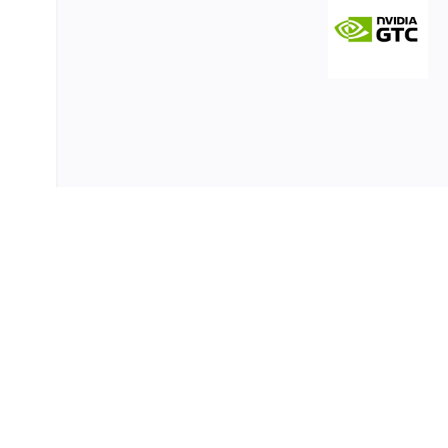
丰富
队评
练基
g F
 Ne
。
enR
amb
 平台
ebiu