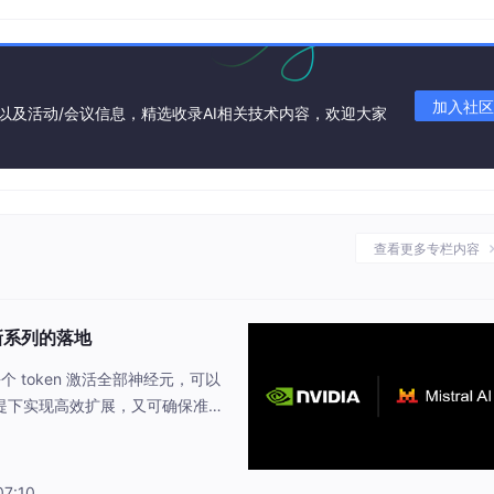
ow、西门子、新思科技和 Zoom。他们正将 Nemotron 系列模型集成到制
作流中。
mott 表示：“NVIDIA 与 ServiceNow 多年来一直致力于塑造 AI
行业领导者加速推进代理式 AI 战略方面迈出了重要的一步。
加入社区
are 资源以及活动/会议信息，精选收录AI相关技术内容，欢迎大家
VIDIA Nemotron 3，我们将以出色的效率、速度与精度继续定义
依赖专有模型来实现前沿推理，同时使用更加高效、可定制的开放
motron 之间进行任务路由，既能赋予智能体强大的智能，同时
查看更多专栏内容
s 表示：“Perplexity 的构建理念是当精准 AI 融入先进工具时（例如 AI
体路由器，可以将工作负载定向到领先的精细调优开放模型，如 
特能力中受益时，利用领先的专有模型，以此确保我们的 AI 助手能够以
模型新系列的落地
需为每个 token 激活全部神经元，可以
发和迭代 AI 智能体，并加快从原型到企业级部署的创新进程。Gene
提下实现高效扩展，又可确保准确
正在探索如何使用 Nemotron 3 开发支持人机协作的 AI 队友。
通过整合 NVIDIA Grace Bl
MoE 架构，企业可借助先进的并行计算与硬
表示：“NVIDIA 的开放模型堆栈与 NVIDIA 初创加速计划为初创公司提
试验、实现差异化发展并快速扩展规模。Nemotron 3 可
07:10