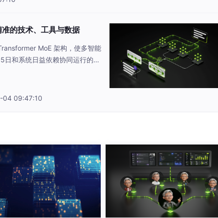
先机，并帮助他们利用 NVIDIA 庞大的用户基础。”
智能体 AI
其高效精准的技术、工具与数据
nsformer MoE 架构，使多智能
 15日和系统日益依赖协同运行的智
00 亿参数的小型模型，每次运行最多激活 30 亿参数，适用于针对性
证器等，它们需在大规模上下文上
、高精度及大规模输入持续一致性
在任意运行环境定制、扩展和部
,000 亿参数的高精度推理模型，每个 token 最多激活 100 亿参数
-04 09:47:10
,000 亿参数的大型推理引擎，每个 token 最多激活 500 亿参数，
算成本效益极高的模型，其针对软件调试、内容摘要、AI 助手工作流及
本。该模型采用独特的异构 MoE 架构，以实现效率与可扩展性
Nano 至高提升 4 倍，并减少了多达 60% 的推理 token 生成量
文处理能力，Nemotron 3 Nano 具有更强的记忆能力，在处理长