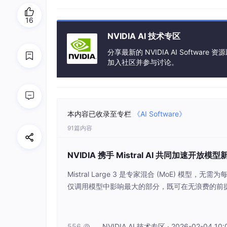
structure、Perplexity、ServiceN
络安全、软件开发、媒体、通信等行业的 AI 工
16
NVIDIA AI 技术专区
ServiceNow 董事长兼首席执行官 Bill McDer
来，而最好的部分尚未到来。今天，我们在帮助各
分享最新的 NVIDIA AI Softw
结合 ServiceNow 的智能工作流自动化与 N
加入社区并参与讨论。
准。”
随着多智能体 AI 系统的扩展，开发者越来越
降低成本。在单一工作流中于前沿级模型与 Ne
以优化
token 经济效益
。
本内容已收录至专栏
《AI Software》
91篇内容
Perplexity 首席执行官 Aravind Sriniva
手），人类的好奇心将被放大。通过我们的智能
motron 3 Ultra，或在任务能够从其独
NVIDIA 携手 Mistral AI 共同加速开放
的速度、效率和规模运行。”
Mistral Large 3 是专家混合 (MoE) 模型，无
Nemotron 3 开放模型使初创公司能够更快开
仅调用模型中影响最大的部分，既可在无浪费的前
Catalyst 和 Mayfield 旗下的投资组合公司
性不受损，使企业级 AI 不仅成为可能，而且更具实用性。
ackwell 机架级扩展系统与 Mistral AI 的 
Mayfield 管理合伙人 Navin Chaddha 
件优化技术，高效部署并
各类模型、工具及经济高效的基础设施，助力其开展
556
NVIDIA AI 技术专区 · 2026-02-04 10:
