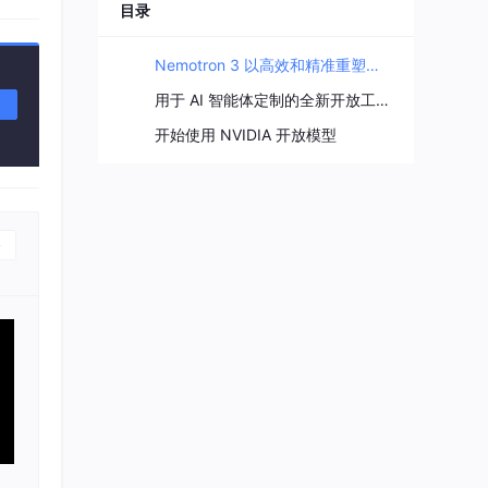
目录
造、网
Nemotron 3 以高效和精准重塑多智能体 AI
 的未
用于 AI 智能体定制的全新开放工具与数据
通过
行业标
开始使用 NVIDIA 开放模型
模型
还可
 助
Ne
卓越
ral
供了
以让创