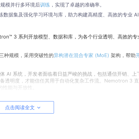
及大规模并行多环境后
训练
，实现了卓越的准确率。
训练数据集及强化学习环境与库，助力构建高精度、高效的专业 AI
A Nemotron™ 3 系列开放模型、数据和库，为各个行业透明、高效的
ltra 三种规模，采用突破性的
异构潜在混合专家 (MoE)
架构，帮助
体 AI 系统，开发者面临着日益严峻的挑战，包括通信开销、上
明度，才能信任其用于自动化复杂工作流。Nemotron 3 
需的性能与开放性。
新是 AI 进步的基础。通过 Nemotron，我们将先进 AI 转化
的透明度与效率。”
点击阅读全文
权 AI 工作提供支持。从
欧洲
到
韩国
，企业组织纷纷采用开放、透明
 系统。
e、CrowdStrike、Cursor、德勤、安永、Oracle Cloud In