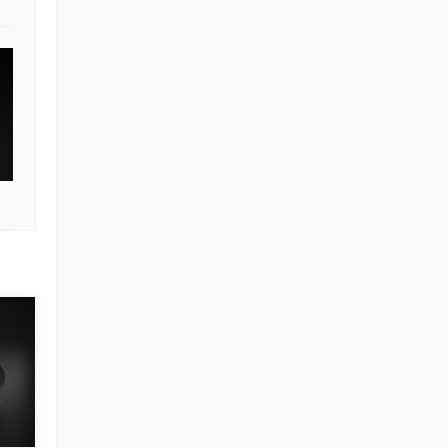
、高效
，适用
适用于
信息检
的提
，大大
时间