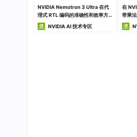
多步骤任务时能更精准地关联信息。
NVIDIA Nemotron 3 Ultra 在代
在 NV
独立 AI 基准测试机构 Artificial Analysis
评定
理式 RTL 编码的准确性和效率方
带乘法
面引领开放模型
在需要多智能体协作完成低延迟复杂任务的应用中，Nemo
NVIDIA AI 技术专区
N
推理引擎，服务于需要深度
研究
和策略规划的 A
Nemotron 3 Super 与 Ultra 采用基于 N
求并加速训练进程。这种效率使更大规模模型能
借助 Nemotron 3 系列模型，开发者可
展，同时在复杂工作流中获得更快速、精准的长
推荐内容
用于 AI 智能体定制的全新开放工