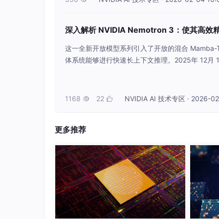
始人在构建代理式 AI 应用和 AI 队友方面取得
Nemotron 3 以高效和精准重塑多
深入解析 NVIDIA Nemotron 3：使
这一全新开放模型系列引入了开放的混合 Mamba-Tra
Nemotron 3 系列
MoE 模型
包含三种规模：
体系统能够进行快速长上下文推理。2025年 12月
Nemotron 3 Nano：是一款具备 3
能体集合，包含检索器、规划器、工具执行器、验
的任务。
长时间协同工作。这类系统需要能够提供快速吞吐
的模型。它们也需要一定的开放性，使开发者能够
Nemotron 3 Super：是一款具备约 1
1168
22
NVIDIA AI 技术专区 · 2026-02


于多智能体应用。
Nemotron 3 Ultra：是一款具备约 5
更多推荐
复杂的 AI 应用。
Nemotron 3 Nano 已正式上线，是计
索等任务进行了优化，同时保持了较低的推理成
升。
这一设计使其 token 吞吐量较 Nemotron 2 
降低了推理成本。具备 100 万 token 的上下