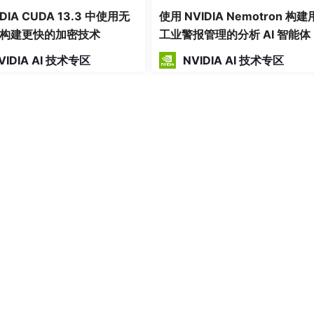
IDIA CUDA 13.3 中使用无
使用 NVIDIA Nemotron 构
该模型
为同等规模模型中兼具极高开放性和效率及卓越精度的模
构建更快的加密技术
工业警报管理的分析 AI 智能体
tron 3 Super 表现出色。Nemotron 3 Ultra 则作
VIDIA AI 技术专区
NVIDIA AI 技术专区
I 工作流。
VIDIA Blackwell 架构的超高效 4 位 NVFP4 训练格式，可显著降低
在现有基础设施上进行训练，不会因更高精度格式而牺牲准确性
根据特定工作负载选择适配的开放模型，在数十至数百个智能体间灵活
时推理能力。
具与数据