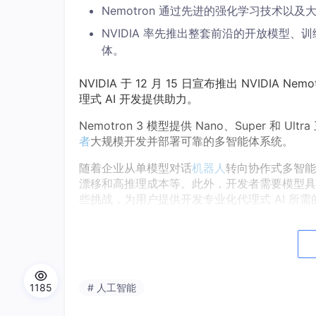
Nemotron 通过先进的强化学习技术以
NVIDIA 率先推出整套前沿的开放模型、
体。
NVIDIA 于 12 月 15 日宣布推出 NVIDI
理式 AI 开发提供助力。
Nemotron 3 模型提供 Nano、Super 和 U
者
大规模开发并部署可靠的多智能体系统。
随着企业从单模型对话
机器人
转向协作式多智能
漂移和高推理成本等。此外，开发者需要模型具备透
些挑战，为用户提供开发专业化代理式 AI 所
NVIDIA 创始人兼首席执行官黄仁勋表示：“开放创
平台，为开发者提供构建大规模代理式系统所需
NVIDIA Nemotron 为 NVIDIA 更广泛的主
效的模型开发符合自身数据、法规与价值观的 AI
1185
# 人工智能
Nemotron 系列模型的早期用户包括埃森哲、Cadenc