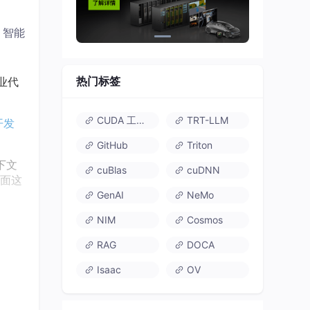
 智能
热门标签
专业代
CUDA 工具包
TRT-LLM
开发
GitHub
Triton
下文
cuBlas
cuDNN
直面这
GenAI
NeMo
NIM
Cosmos
成开放
RAG
DOCA
、高
Isaac
OV
fra