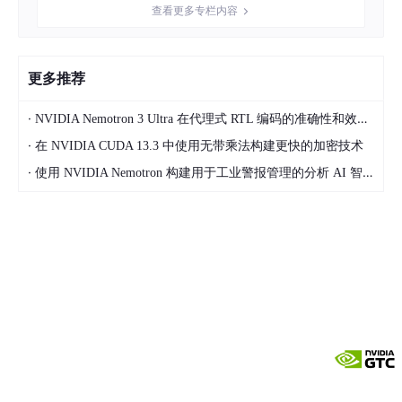
查看更多专栏内容
的接收吞吐量。这些光引擎通过先进的光电电路集成在一起，利用
TSMC 的 COUPE 技术，不仅实现了高度紧凑的联合封装，还具备
出色的功率效率和热效率。
更多推荐
每个光引擎支持发送和接收各 8 个 200Gbps 的 PAM4 通道，实
现了 8 发和 8 收的并发，每个光引擎内置 2 个激光输入光纤接
·
NVIDIA Nemotron 3 Ultra 在代理式 RTL 编码的准确性和效率方面引领开放模型
口。该配置确保了交换机网络与光接口之间具备低延迟、高吞吐量
·
在 NVIDIA CUDA 13.3 中使用无带乘法构建更快的加密技术
的通信能力，可直接满足 AI 驱动和超大规模环境的需求。该组件
的一项重要进步在于采用基于插槽的设计，实现了从电气接口到主
·
使用 NVIDIA Nemotron 构建用于工业警报管理的分析 AI 智能体
交换机封装的模块化连接，支持现场的快速部署与维护。
与此同时，子组件与光学引擎之间的光纤接口采用全密封设计。这
种防污染的气密结构能够确保长期的可靠性和性能，即使在运营需
求不断增长的情况下亦能稳定运行。