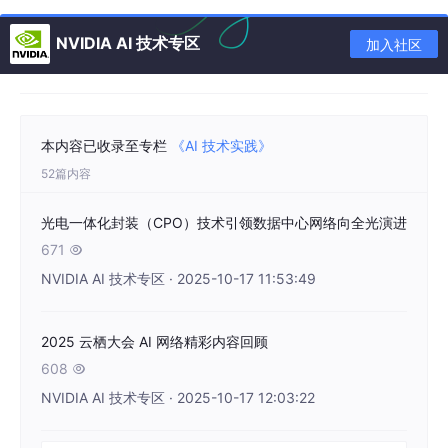
通过紧凑、优化的光电引擎提升能效
NVIDIA AI 技术专区
加入社区
当光路和电路被封装在一起时，可最大限度地减少相关信号损失。
通过将 CMOS 与光组件在彼此间距仅几微米的空间内堆叠封装在
一起，且，实现了超高密度和高效率的集成。既降低了功耗，又为
本内容已收录至专栏
《AI 技术实践》
超大规模数据中心环境所需的既紧凑、又容易管理散热模块化设计
创造了条件。
52篇内容
微透镜的晶圆级集成缩短了光纤对准过程的时间和降低了对精度的
光电一体化封装（CPO）技术引领数据中心网络向全光演进
敏感性。这一进步简化了制造流程，提升了可扩展性，使得高性能
671

光模组的晶圆级制造成为可能。
NVIDIA AI 技术专区 · 2025-10-17 11:53:49
通过模块化光学子组件保障快速部署
2025 云栖大会 AI 网络精彩内容回顾
Quantum-X Photonics 交换机采用了一种专为新一代数据中心提
608

供前所未有的带宽与连接能力的精密光学子组件。每个光学子组件
NVIDIA AI 技术专区 · 2025-10-17 12:03:22
设计可支持 4.8 Tbps 的发送带宽和 4.8 Tbps 的接收带宽，成为
实现超高容量光数据传输的关键基石，其核心在于三个基于 COUP
E 技术的光引擎，每个引擎均可提供 1.6 Tbps 的发送和 1.6 Tbps