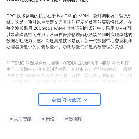
CPO 技术创新的核心在于 NVIDIA 的 MRM（微环调制器）硅光引
擎，这是一项可以重新定义光互连的密度和效率的突破性技术。在
每个波长采用 200Gbps PAM4 直接调制的设计中，采用 MRM 可
以显著降低空间占用，从而在保持物理面积紧凑的同时实现卓越的
数据吞吐能力。这种高度集成技术是设计新一代数据中心交换机和
处理器所追求的封装尽量小、功耗尽量低和散热易管理的关键。
与 TSMC 的深度合作，帮助 NVIDIA 成功解决了 MRM 在大规模
生产上长期存在的多项制造难题，包括制造过程的精确控制、缓解
热敏感度的影响以及高速调制的一致性。通过先进的制程工艺与精
细的控制技术，NVIDIA 与 TSMC 实现了稳定且可重复的性能表
现，确保即使在极小的几何面积，每个调制器都能满足超大规模部
署所要求的严苛标准。
点击阅读全文
MRM 的独特之处在于兼具小巧的尺寸与出色的热控性能。这种在
尺寸与稳定性上的完美结合，突破了传统体积较大的调制器所带来
# 人工智能
# 网络
# 数据库
的设计局限，释放了在单个封装内光互连吞吐量实现多通道扩展的
潜力。由此，得以构建高密度的高速互连阵列，在不增加功耗与散
热负担的前提下，显著提升每个设备的带宽。